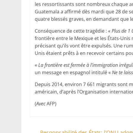
les ressortissants sont nombreux chaque anné
Guatemala a affirmé dès mardi que 28 de ses
quatre blessés graves, en demandant que les
Conséquence de cette tragédie : «
Plus de 1
frontière entre le Mexique et les États-Unis
précisant qu’ils vont être expulsés. Une rum
Unis étaient prêts à en recevoir certains p
«
La frontière est fermée à l’immigration irrégul
un message en espagnol intitulé «
Ne te lai
Depuis 2014, environ 7 661 migrants sont mor
américain, d’après l’Organisation internatio
(
Avec
AFP)
←
Responsabilité des États: l’ONU adopt