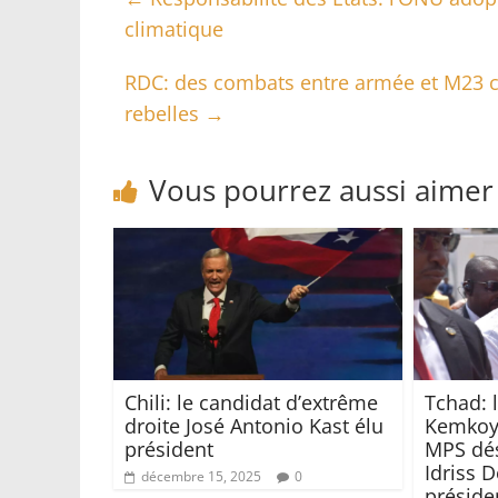
climatique
RDC: des combats entre armée et M23 co
rebelles
→
Vous pourrez aussi aimer
Chili: le candidat d’extrême
Tchad: 
droite José Antonio Kast élu
Kemkoye
président
MPS dé
Idriss 
décembre 15, 2025
0
présiden