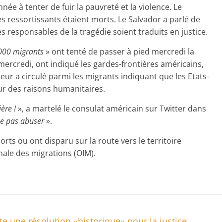
e à tenter de fuir la pauvreté et la violence. Le
 ressortissants étaient morts. Le Salvador a parlé de
 responsables de la tragédie soient traduits en justice.
 000 migrants
» ont tenté de passer à pied mercredi la
 mercredi, ont indiqué les gardes-frontières américains,
eur a circulé parmi les migrants indiquant que les Etats-
our des raisons humanitaires.
ière !
», a martelé le consulat américain sur Twitter dans
sse pas abuser
».
ts ou ont disparu sur la route vers le territoire
nale des migrations (OIM).
e une résolution «historique» pour la justice