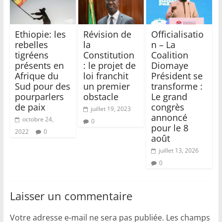
Ethiopie: les
Révision de
Officialisatio
rebelles
la
n – La
tigréens
Constitution
Coalition
présents en
: le projet de
Diomaye
Afrique du
loi franchit
Président se
Sud pour des
un premier
transforme :
pourparlers
obstacle
Le grand
de paix
congrès
juillet 19, 2023
annoncé
octobre 24,
0
pour le 8
2022
0
août
juillet 13, 2026
0
Laisser un commentaire
Votre adresse e-mail ne sera pas publiée.
Les champs