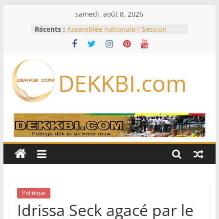
Passer
samedi, août 8, 2026
au
Récents :
Assemblée nationale / Session
contenu
extraordinaire: Six commissions
d’enquête à l’ordre du jour ce lundi
Colombie: investiture du président
de la Espriella
DEKKBI.com
Bénin: Patrice Talon élu président
du Sénat, moins de trois mois
après son départ du pouvoir
Moyen-Orient: l’Arabie saoudite, le
Pakistan et la Turquie signent un
accord de défense
RD Congo: Kinshasa interdit les
exportations de cuivre et de cobalt
concentrés pour valoriser sa
production
Politique
Idrissa Seck agacé par le