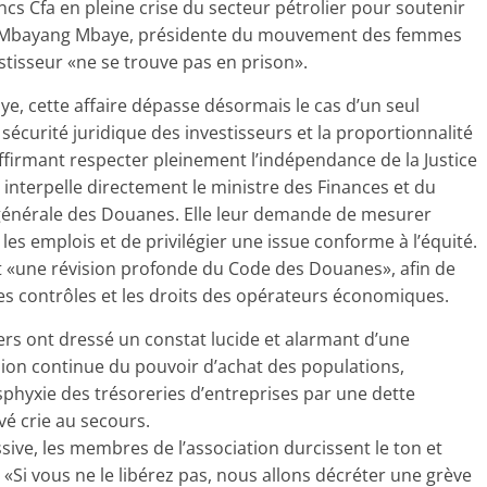
ancs Cfa en pleine crise du secteur pétrolier pour soutenir
ar Mbayang Mbaye, présidente du mouvement des femmes
estisseur «ne se trouve pas en prison».
ye, cette affaire dépasse désormais le cas d’un seul
curité juridique des investisseurs et la proportionnalité
affirmant respecter pleinement l’indépendance de la Justice
 interpelle directement le ministre des Finances et du
n générale des Douanes. Elle leur demande de mesurer
es emplois et de privilégier une issue conforme à l’équité.
 «une révision profonde du Code des Douanes», afin de
é des contrôles et les droits des opérateurs économiques.
iers ont dressé un constat lucide et alarmant d’une
sion continue du pouvoir d’achat des populations,
asphyxie des trésoreries d’entreprises par une dette
ivé crie au secours.
ssive, les membres de l’association durcissent le ton et
«Si vous ne le libérez pas, nous allons décréter une grève