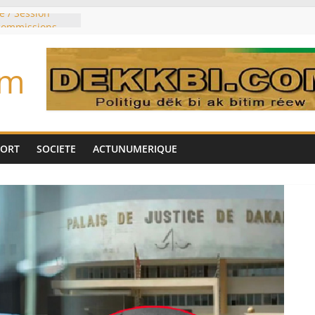
e / Session
 commissions
du jour ce lundi
re du président
om
n élu président
trois mois
u pouvoir
bie saoudite, le
uie signent un
PORT
SOCIETE
ACTUNUMERIQUE
interdit les
vre et de cobalt
oriser sa