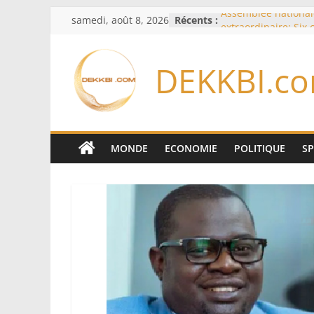
Passer
samedi, août 8, 2026
Récents :
Assemblée national
au
extraordinaire: Six
d’enquête à l’ordre 
contenu
Colombie: investitu
DEKKBI.c
de la Espriella
Bénin: Patrice Talo
du Sénat, moins de 
après son départ d
Moyen-Orient: l’Ara
Pakistan et la Turq
MONDE
ECONOMIE
POLITIQUE
S
accord de défense
RD Congo: Kinshasa 
exportations de cui
concentrés pour val
production