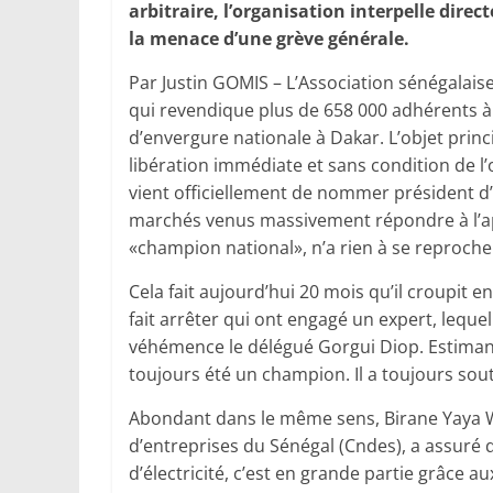
arbitraire, l’organisation interpelle dir
la menace d’une grève générale.
Par Justin GOMIS – L’Association sénégala
qui revendique plus de 658 000 adhérents à 
d’envergure nationale à Dakar. L’objet princi
libération immédiate et sans condition de l
vient officiellement de nommer président d
marchés venus massivement répondre à l’appel
«champion national», n’a rien à se reprocher
Cela fait aujourd’hui 20 mois qu’il croupit e
fait arrêter qui ont engagé un expert, leque
véhémence le délégué Gorgui Diop. Estimant q
toujours été un champion. Il a toujours sou
Abondant dans le même sens, Birane Yaya Wa
d’entreprises du Sénégal (Cndes), a assuré 
d’électricité, c’est en grande partie grâce a