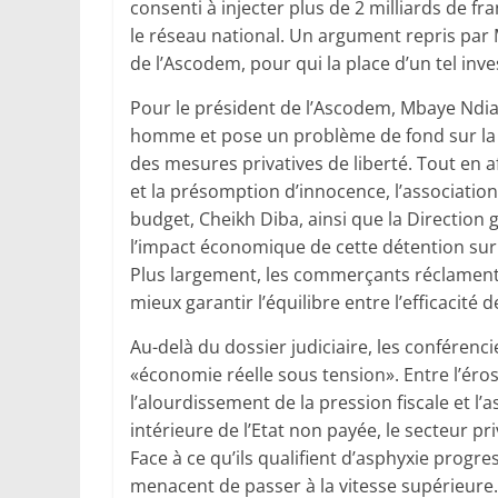
consenti à injecter plus de 2 milliards de fr
le réseau national. Un argument repris p
de l’Asco­dem, pour qui la place d’un tel inv
Pour le président de l’Asco­dem, Mbaye Ndia
homme et pose un problème de fond sur la sé
des mesures privatives de liberté. Tout en 
et la présomption d’innocence, l’association
budget, Cheikh Diba, ainsi que la Directio
l’impact économique de cette détention sur l
Plus largement, les commerçants réclament
mieux garantir l’équilibre entre l’efficacit
Au-delà du dossier judiciaire, les conférenc
«économie réelle sous tension». Entre l’éro
l’alourdissement de la pression fiscale et l’
intérieure de l’Etat non payée, le secteur pr
Face à ce qu’ils qualifient d’asphyxie progre
menacent de passer à la vitesse supérieure. 