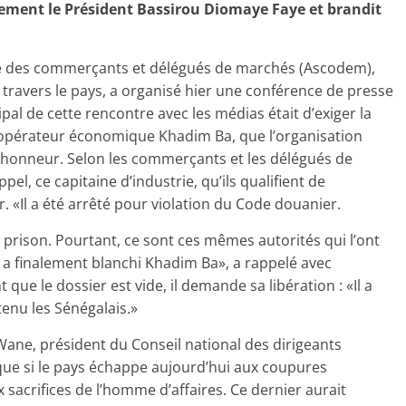
ectement le Président Bassirou Diomaye Faye et brandit
ise des commerçants et délégués de marchés (Ascodem),
travers le pays, a organisé hier une conférence de presse
pal de cette rencontre avec les médias était d’exiger la
’opérateur économique Kha­dim Ba, que l’organisation
’honneur. Selon les commerçants et les délégués de
, ce capitaine d’industrie, qu’ils qualifient de
. «Il a été arrêté pour violation du Code douanier.
n prison. Pourtant, ce sont ces mêmes autorités qui l’ont
l a finalement blanchi Khadim Ba», a rappelé avec
ue le dossier est vide, il demande sa libération : «Il a
tenu les Sénégalais.»
ne, président du Conseil national des dirigeants
que si le pays échappe aujourd’hui aux coupures
ux sacrifices de l’homme d’affaires. Ce dernier aurait