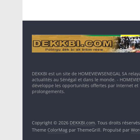
DEKKBI est un site de HOMEVIEWSENEGAL SA relaya
actualités au Sénégal et dans le monde. - HOMEV
développe les opportunités offertes par Internet et
prolongements.
Copyright © 2026
DEKKBI.com
. Tous droits réservés
Theme
ColorMag
par ThemeGrill. Propulsé par
Wor