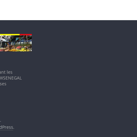
nt les
IEWSENEGAL
 ses
.
dPress
.