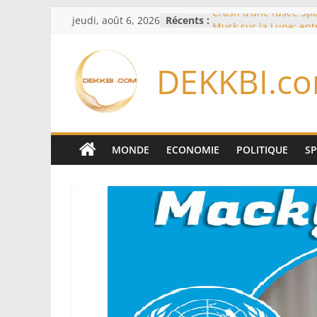
Passer
jeudi, août 6, 2026
Récents :
Crash d’une fusée Spa
au
Musk sur la Lune: ent
spatiale et ouverture 
contenu
formation des systèm
DEKKBI.c
Équipe nationale : S
Diallo devrait assurer 
Lions en septembre
Mondial 2026 – L’exod
bancs africains : Sept
sélectionneurs sur 10 
MONDE
ECONOMIE
POLITIQUE
S
Sécheresse: Faut-il st
À Ceuta, le bilan des
75 côté espagnol, 11 