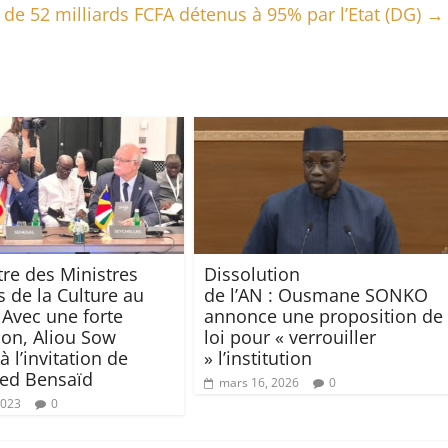
 de 52 milliards FCFA détenus à 95% par l’Etat (DG)
→
re des Ministres
Dissolution
s de la Culture au
de l’AN : Ousmane SONKO
 Avec une forte
annonce une proposition de
ion, Aliou Sow
loi pour « verrouiller
 l’invitation de
» l’institution
d Bensaïd
mars 16, 2026
0
2023
0