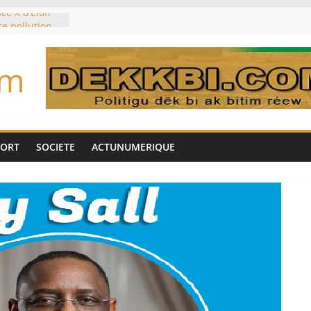
ce X d’Elon
re pollution
sur la
es planétaires
om
ouleymane
l’intérim des
e sur les
déjà partis
PORT
SOCIETE
ACTUNUMERIQUE
ocker l’eau?
 morts monte à
côté marocain