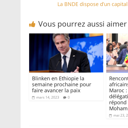
La BNDE dispose d’un capital
Vous pourrez aussi aimer
Blinken en Ethiopie la
Rencont
semaine prochaine pour
africain
faire avancer la paix
Maroc :
délégat
mars 14, 2023
0
répond à
Mohame
mai 23, 