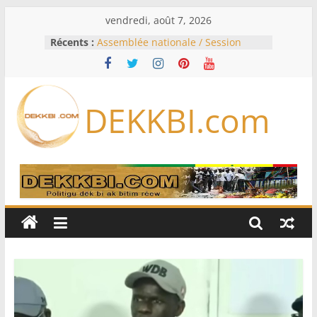
Passer
vendredi, août 7, 2026
au
Récents :
Assemblée nationale / Session
contenu
extraordinaire: Six commissions
d’enquête à l’ordre du jour ce lundi
Colombie: investiture du président
de la Espriella
DEKKBI.com
Bénin: Patrice Talon élu président
du Sénat, moins de trois mois
après son départ du pouvoir
Moyen-Orient: l’Arabie saoudite, le
Pakistan et la Turquie signent un
accord de défense
RD Congo: Kinshasa interdit les
exportations de cuivre et de cobalt
concentrés pour valoriser sa
production