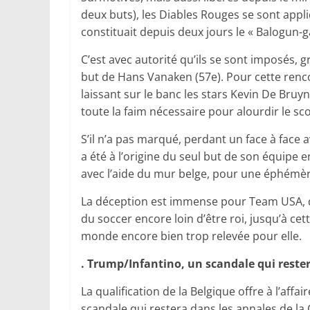
deux buts), les Diables Rouges se sont appl
constituait depuis deux jours le « Balogun-g
C’est avec autorité qu’ils se sont imposés, 
but de Hans Vanaken (57e). Pour cette renco
laissant sur le banc les stars Kevin De Bruy
toute la faim nécessaire pour alourdir le sc
S’il n’a pas marqué, perdant un face à face 
a été à l’origine du seul but de son équipe
avec l’aide du mur belge, pour une éphémère
La déception est immense pour Team USA, q
du soccer encore loin d’être roi, jusqu’à cet
monde encore bien trop relevée pour elle.
. Trump/Infantino, un scandale qui reste
La qualification de la Belgique offre à l’aff
scandale qui restera dans les annales de l