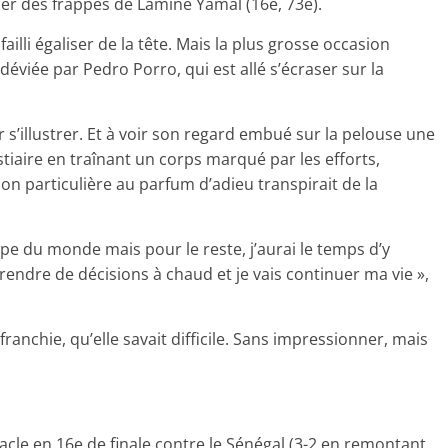
r des frappes de Lamine Yamal (16e, 73e).
ailli égaliser de la tête. Mais la plus grosse occasion
éviée par Pedro Porro, qui est allé s’écraser sur la
s’illustrer. Et à voir son regard embué sur la pelouse une
estiaire en traînant un corps marqué par les efforts,
on particulière au parfum d’adieu transpirait de la
oupe du monde mais pour le reste, j’aurai le temps d’y
prendre de décisions à chaud et je vais continuer ma vie »,
franchie, qu’elle savait difficile. Sans impressionner, mais
acle en 16e de finale contre le Sénégal (3-2 en remontant