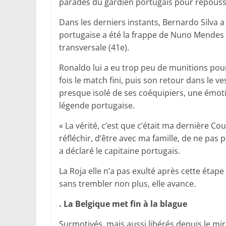
parades du gardien portugais pour repousse
Dans les derniers instants, Bernardo Silva a f
portugaise a été la frappe de Nuno Mendes d
transversale (41e).
Ronaldo lui a eu trop peu de munitions pour 
fois le match fini, puis son retour dans le v
presque isolé de ses coéquipiers, une émoti
légende portugaise.
« La vérité, c’est que c’était ma dernière C
réfléchir, d’être avec ma famille, de ne pas 
a déclaré le capitaine portugais.
La Roja elle n’a pas exulté après cette étape 
sans trembler non plus, elle avance.
. La Belgique met fin à la blague
Surmotivés, mais aussi libérés depuis le mir