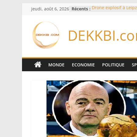
Passer
jeudi, août 6, 2026
Récents :
Drone explosif à Leipz
au
menace susceptible d
«des puissances étran
contenu
Berlin
DEKKBI.c
Bourse : l’Europe bat 
records dans l’espoir 
Disney s’associe à Tik
davantage profit de s
légendaires
France – Algérie: l’aff
MONDE
ECONOMIE
POLITIQUE
S
Laribi relance la coop
policière contre le nar
Cameroun: pourquoi 
remaniement au som
l’armée alors que Paul
du pays