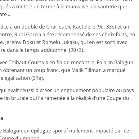
iqués à mettre un terme à la mauvaise plaisanterie que
ate ».
grâce à un doublé de Charles De Kaetelere (9e, 33e) et un
ntre, Rudi Garcia a été récompensé de ses choix forts, en
ne, Jérémy Doku et Romelu Lukaku, qui en est sorti avec
ore dans le temps additionnel (90+3).
avec Thibaut Courtois en fin de rencontre, Folarin Balogun
 en obtenant un coup franc, que Malik Tillman a marqué
 égalisation (31e).
ui avait réussi à créer un engouement populaire au pays
te fin brutale qui l’a ramenée à la réalité d’une Coupe du
ra
aire Balogun un épilogue sportif nullement impacté par ce
a Coupe du monde.