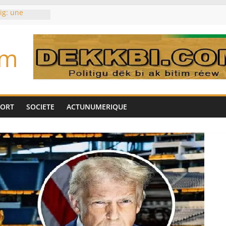
ig: une
’impliquer
gères», selon
om
toujours des
d’un accord
Tok pour tirer
es univers
aire Mehdi
PORT
SOCIETE
ACTUNUMERIQUE
ération
cotrafic
un
met de
 Biya est hors