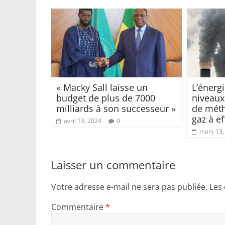
« Macky Sall laisse un
L’énerg
budget de plus de 7000
niveaux
milliards à son successeur »
de méth
gaz à ef
avril 13, 2024
0
mars 13,
Laisser un commentaire
Votre adresse e-mail ne sera pas publiée.
Les
Commentaire
*