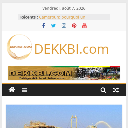
Passer
vendredi, août 7, 2026
au
Récents :
Cameroun: pourquoi un
contenu
remaniement au sommet de
l’armée alors que Paul Biya est hors
du pays
Meta se lance sur le marché des
DEKKBI.com
logiciels écrits par l’IA, dominé par
Anthropic et OpenAI
Bourse : l’Europe bat toujours des
records dans l’espoir d’un accord
Disney s’associe à TikTok pour tirer
davantage profit de ses univers
légendaires
France – Algérie: l’affaire Mehdi
Laribi relance la coopération
policière contre le narcotrafic