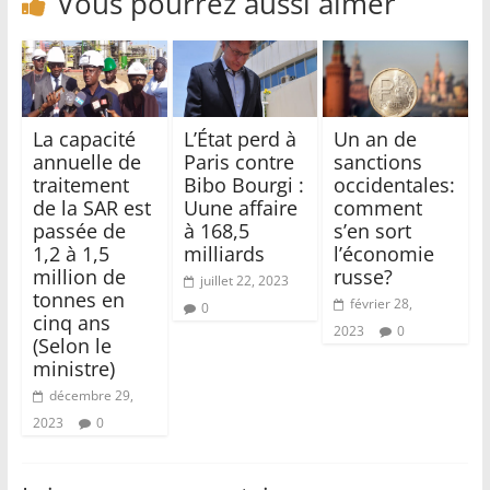
Vous pourrez aussi aimer
La capacité
L’État perd à
Un an de
annuelle de
Paris contre
sanctions
traitement
Bibo Bourgi :
occidentales:
de la SAR est
Uune affaire
comment
passée de
à 168,5
s’en sort
1,2 à 1,5
milliards
l’économie
million de
russe?
juillet 22, 2023
tonnes en
février 28,
0
cinq ans
2023
0
(Selon le
ministre)
décembre 29,
2023
0