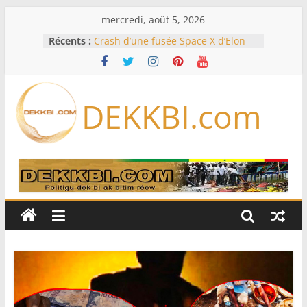
Passer
mercredi, août 5, 2026
au
Récents :
Crash d’une fusée Space X d’Elon
contenu
Musk sur la Lune: entre pollution
spatiale et ouverture sur la
formation des systèmes planétaires
Équipe nationale : Souleymane
DEKKBI.com
Diallo devrait assurer l’intérim des
Lions en septembre
Mondial 2026 – L’exode sur les
bancs africains : Sept
sélectionneurs sur 10 déjà partis
Sécheresse: Faut-il stocker l’eau?
À Ceuta, le bilan des morts monte à
75 côté espagnol, 11 côté marocain