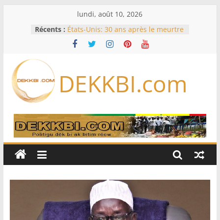
Passer
lundi, août 10, 2026
au
Récents :
États-Unis: 30 ans après le meurtre
contenu
de Tupac Shakur, un ex-chef de
gang devant la justice lors d’un
procès historique
Fifa: contre Infantino, l’UEFA, la
DEKKBI.com
Concacaf et l’AFC veulent rallier « la
famille du football »
En Zambie, le bilan économique du
président « HH » à l’épreuve des
urnes
Éclipse solaire du 12 août: les
meilleurs endroits pour l’observer
en Europe, en Amérique du Nord
et en Afrique
États-Unis: à court de munitions, le
Pentagone demande à l’industrie
de l’armement d’accélérer sa
production