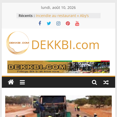
Passer
lundi, août 10, 2026
au
Récents :
Incendie au restaurant « Aby’s
contenu
Garden » : le témoignage glaçant
du livreur sur les heures précédant
le feu
Éclipse solaire du 12 août: les
DEKKBI.com
meilleurs endroits pour l’observer
en Europe, en Amérique du Nord
et en Afrique
États-Unis: à court de munitions, le
Pentagone demande à l’industrie
de l’armement d’accélérer sa
production
États-Unis: 30 ans après le meurtre
de Tupac Shakur, un ex-chef de
gang devant la justice lors d’un
procès historique
Koumpentoum : l’Adn/Nouvel
horizon veut fédérer les forces du
Niani