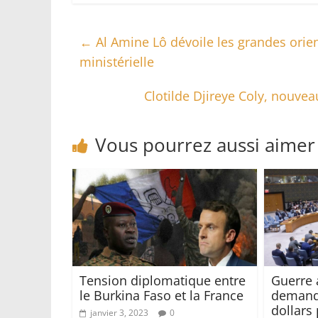
←
Al Amine Lô dévoile les grandes orien
ministérielle
Clotilde Djireye Coly, nouve
Vous pourrez aussi aimer
Tension diplomatique entre
Guerre 
le Burkina Faso et la France
demande
dollars 
janvier 3, 2023
0