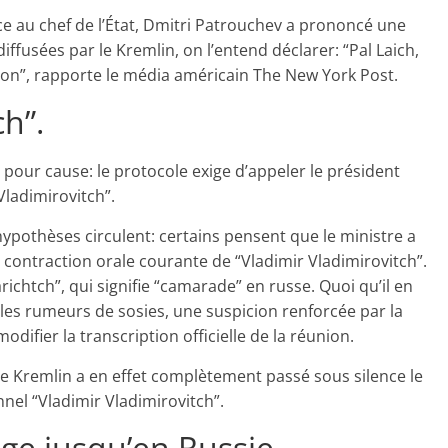
face au chef de l’État, Dmitri Patrouchev a prononcé une
diffusées par le Kremlin, on l’entend déclarer: “Pal Laich,
ion”, rapporte le média américain The New York Post.
ch”.
 pour cause: le protocole exige d’appeler le président
Vladimirovitch”.
hypothèses circulent: certains pensent que le ministre a
ontraction orale courante de “Vladimir Vladimirovitch”.
richtch”, qui signifie “camarade” en russe. Quoi qu’il en
 les rumeurs de sosies, une suspicion renforcée par la
difier la transcription officielle de la réunion.
 le Kremlin a en effet complètement passé sous silence le
onnel “Vladimir Vladimirovitch”.
oge jusqu’en Russie