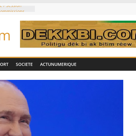
e / Session
 commissions
du jour ce lundi
re du président
om
n élu président
trois mois
u pouvoir
bie saoudite, le
uie signent un
PORT
SOCIETE
ACTUNUMERIQUE
interdit les
vre et de cobalt
oriser sa