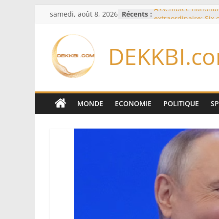
Passer
samedi, août 8, 2026
Récents :
Assemblée national
au
extraordinaire: Six
d’enquête à l’ordre 
contenu
Colombie: investitu
DEKKBI.c
de la Espriella
Bénin: Patrice Talo
du Sénat, moins de 
après son départ d
Moyen-Orient: l’Ara
Pakistan et la Turq
MONDE
ECONOMIE
POLITIQUE
S
accord de défense
RD Congo: Kinshasa 
exportations de cui
concentrés pour val
production