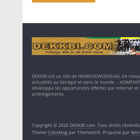
DEKKBI est un site de HOMEVIEWSENEGAL SA relaya
actualités au Sénégal et dans le monde. - HOMEV
développe les opportunités offertes par Internet et
prolongements.
Copyright © 2026
DEKKBI.com
. Tous droits réservés
Theme
ColorMag
par ThemeGrill. Propulsé par
Wor