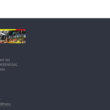
nt les
IEWSENEGAL
 ses
.
dPress
.