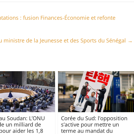
tations : fusion Finances-Économie et refonte
au ministre de la Jeunesse et des Sports du Sénégal
→
au Soudan: L’ONU
Corée du Sud: l’opposition
 un milliard de
s’active pour mettre un
pour aider les 1,8
terme au mandat du