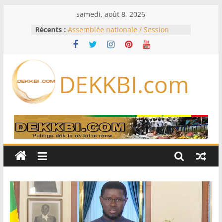
Passer
samedi, août 8, 2026
au
Récents :
Assemblée nationale / Session
contenu
extraordinaire: Six commissions
d’enquête à l’ordre du jour ce lundi
Colombie: investiture du président
de la Espriella
DEKKBI.com
Bénin: Patrice Talon élu président
du Sénat, moins de trois mois
après son départ du pouvoir
Moyen-Orient: l’Arabie saoudite, le
Pakistan et la Turquie signent un
accord de défense
RD Congo: Kinshasa interdit les
exportations de cuivre et de cobalt
concentrés pour valoriser sa
production