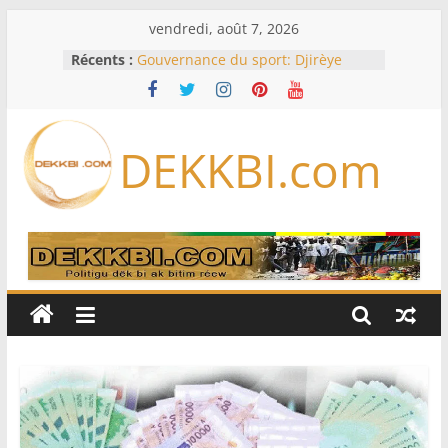
Passer
vendredi, août 7, 2026
au
Récents :
Gouvernance du sport: Djirèye
contenu
Clotilde Coly lance un pacte de
performance avec les fédérations
sénégalaises
Assemblée nationale / Session
DEKKBI.com
extraordinaire: Six commissions
d’enquête à l’ordre du jour ce lundi
Dette, FMI, notation: les dessous de
l’effondrement des IDE au
Sénégal…comment le Sénégal est
passé de 3 milliards à 37 millions
de dollars
61e Grand Prix du chef de l’Etat : Ce
sera « hippiques » à Thiès
TAS dénonce la duplicité de la
majorité parlementaire