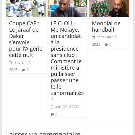
Coupe CAF :
LE CLOU –
Mondial de
Le Jaraaf de
Me Ndiaye,
handball
Dakar
un candidat
décembre 5,
s’envole
à la
2023
0
pour l’Algérie
présidence
cette nuit
sans club :
Comment le
janvier 17,
ministère a
2025
0
pu laisser
passer une
telle
«anormalité»
!
avril 28, 2023
0
Laisser un commentaire