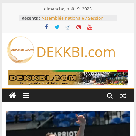
Passer
dimanche, août 9, 2026
au
Récents :
Assemblée nationale / Session
contenu
extraordinaire: Six commissions
d’enquête à l’ordre du jour ce lundi
Colombie: investiture du président
de la Espriella
DEKKBI.com
Bénin: Patrice Talon élu président
du Sénat, moins de trois mois
après son départ du pouvoir
Moyen-Orient: l’Arabie saoudite, le
Pakistan et la Turquie signent un
accord de défense
RD Congo: Kinshasa interdit les
exportations de cuivre et de cobalt
concentrés pour valoriser sa
production