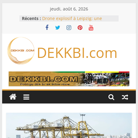
Passer
jeudi, août 6, 2026
au
Récents :
Drone explosif à Leipzig: une
contenu
menace susceptible d’impliquer
«des puissances étrangères», selon
Berlin
Bourse : l’Europe bat toujours des
DEKKBI.com
records dans l’espoir d’un accord
Disney s’associe à TikTok pour tirer
davantage profit de ses univers
légendaires
France – Algérie: l’affaire Mehdi
Laribi relance la coopération
policière contre le narcotrafic
Cameroun: pourquoi un
remaniement au sommet de
l’armée alors que Paul Biya est hors
du pays