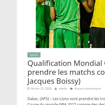
Sports
Qualification Mondial 
prendre les matchs c
Jacques Boissy)
février 25, 2026
admin
Aucun commentaire
Dakar, (APS) – Les Lions vont prendre les tr
Coupe du monde FIBA 2027 comme des derbi