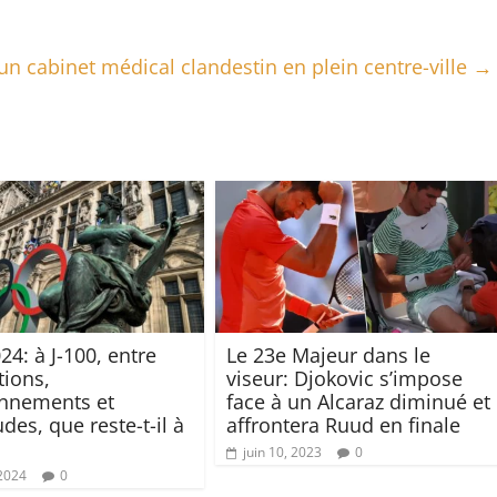
 cabinet médical clandestin en plein centre-ville
→
24: à J-100, entre
Le 23e Majeur dans le
tions,
viseur: Djokovic s’impose
nnements et
face à un Alcaraz diminué et
des, que reste-t-il à
affrontera Ruud en finale
juin 10, 2023
0
 2024
0