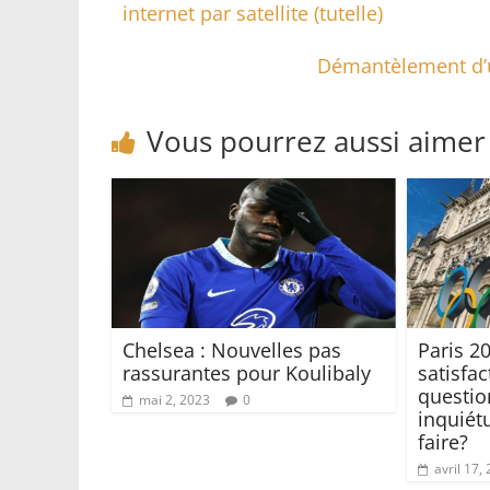
internet par satellite (tutelle)
Démantèlement d’un
Vous pourrez aussi aimer
Chelsea : Nouvelles pas
Paris 20
rassurantes pour Koulibaly
satisfac
questio
mai 2, 2023
0
inquiétu
faire?
avril 17,