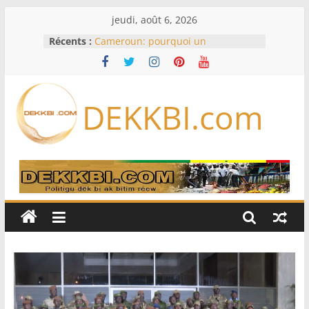
Passer
jeudi, août 6, 2026
au
Récents :
Cameroun: pourquoi un
contenu
remaniement au sommet de
l’armée alors que Paul Biya est hors
du pays
Meta se lance sur le marché des
DEKKBI.com
logiciels écrits par l’IA, dominé par
Anthropic et OpenAI
Bourse : l’Europe bat toujours des
records dans l’espoir d’un accord
Disney s’associe à TikTok pour tirer
davantage profit de ses univers
légendaires
France – Algérie: l’affaire Mehdi
Laribi relance la coopération
policière contre le narcotrafic