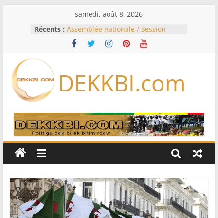
Passer
samedi, août 8, 2026
au
Récents :
Assemblée nationale / Session
contenu
extraordinaire: Six commissions
d’enquête à l’ordre du jour ce lundi
Colombie: investiture du président
de la Espriella
DEKKBI.com
Bénin: Patrice Talon élu président
du Sénat, moins de trois mois
après son départ du pouvoir
Moyen-Orient: l’Arabie saoudite, le
Pakistan et la Turquie signent un
accord de défense
RD Congo: Kinshasa interdit les
exportations de cuivre et de cobalt
concentrés pour valoriser sa
production