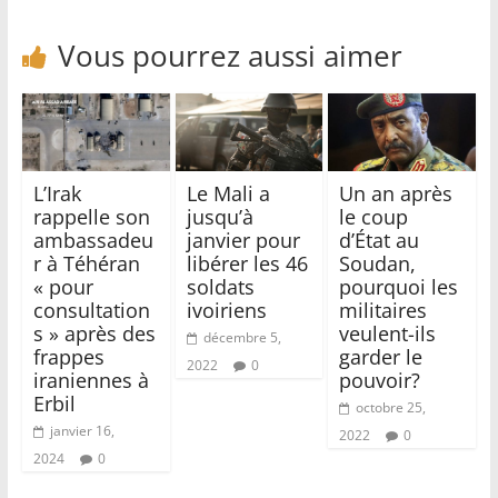
Vous pourrez aussi aimer
L’Irak
Le Mali a
Un an après
rappelle son
jusqu’à
le coup
ambassadeu
janvier pour
d’État au
r à Téhéran
libérer les 46
Soudan,
« pour
soldats
pourquoi les
consultation
ivoiriens
militaires
s » après des
veulent-ils
décembre 5,
frappes
garder le
2022
0
iraniennes à
pouvoir?
Erbil
octobre 25,
janvier 16,
2022
0
2024
0