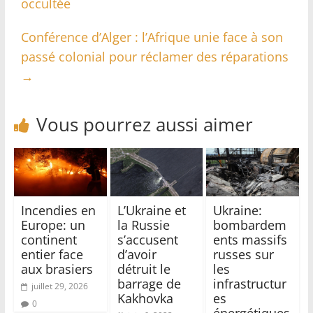
occultée
Conférence d’Alger : l’Afrique unie face à son
passé colonial pour réclamer des réparations
→
Vous pourrez aussi aimer
Incendies en
L’Ukraine et
Ukraine:
Europe: un
la Russie
bombardem
continent
s’accusent
ents massifs
entier face
d’avoir
russes sur
aux brasiers
détruit le
les
barrage de
infrastructur
juillet 29, 2026
Kakhovka
es
0