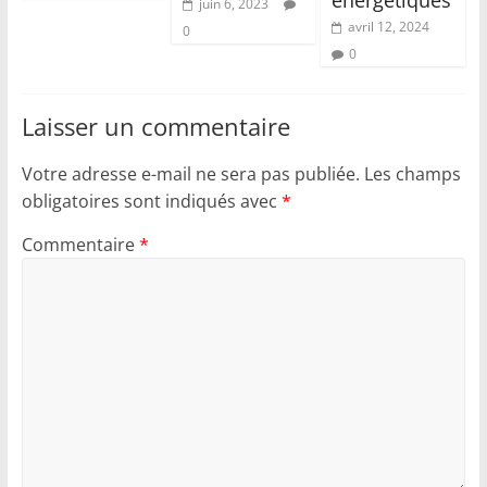
énergétiques
juin 6, 2023
avril 12, 2024
0
0
Laisser un commentaire
Votre adresse e-mail ne sera pas publiée.
Les champs
obligatoires sont indiqués avec
*
Commentaire
*