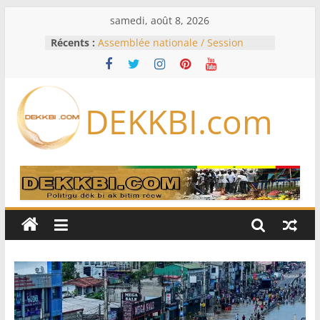
Passer
samedi, août 8, 2026
au
Récents :
Assemblée nationale / Session
contenu
extraordinaire: Six commissions
d’enquête à l’ordre du jour ce lundi
Colombie: investiture du président
de la Espriella
DEKKBI.com
Bénin: Patrice Talon élu président
du Sénat, moins de trois mois
après son départ du pouvoir
Moyen-Orient: l’Arabie saoudite, le
Pakistan et la Turquie signent un
accord de défense
RD Congo: Kinshasa interdit les
exportations de cuivre et de cobalt
concentrés pour valoriser sa
production