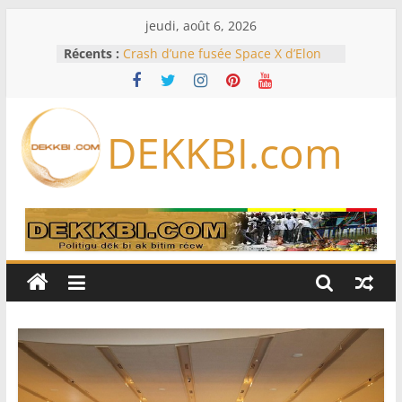
Passer
jeudi, août 6, 2026
au
Récents :
Crash d’une fusée Space X d’Elon
contenu
Musk sur la Lune: entre pollution
spatiale et ouverture sur la
formation des systèmes planétaires
Équipe nationale : Souleymane
DEKKBI.com
Diallo devrait assurer l’intérim des
Lions en septembre
Mondial 2026 – L’exode sur les
bancs africains : Sept
sélectionneurs sur 10 déjà partis
Sécheresse: Faut-il stocker l’eau?
À Ceuta, le bilan des morts monte à
75 côté espagnol, 11 côté marocain