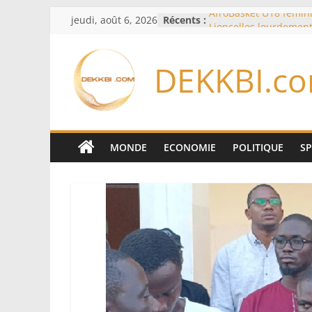
Passer
jeudi, août 6, 2026
Récents :
AfroBasket U18 fémini
au
Lioncelles lourdement
le Cameroun pour leu
contenu
« Des erreurs ont été
DEKKBI.c
Confrontée à des att
quotidiennes, l’Ukrai
des évacuations à Kr
3FPT: consolider les a
ancrage dans la ‘’Visi
2050’’
MONDE
ECONOMIE
POLITIQUE
S
‎CAN féminine 2026 : l
Zambie rejoignent les
finale ‎