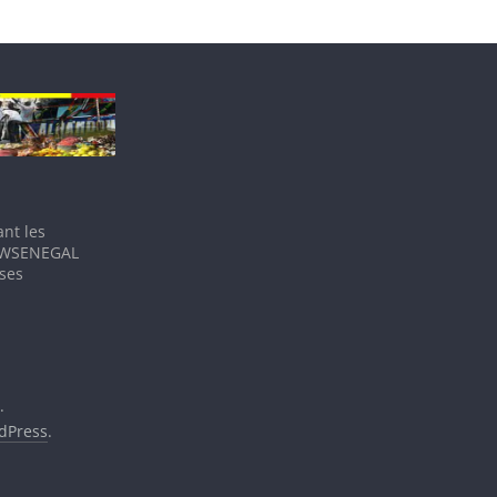
nt les
IEWSENEGAL
 ses
.
dPress
.