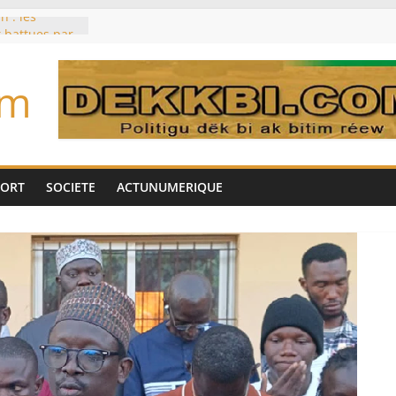
n : les
 battues par
r entrée
 commises »
om
aques russes
ne ordonne
amatorsk
cquis et son
on Sénégal
PORT
SOCIETE
ACTUNUMERIQUE
e Nigeria et la
 quarts de