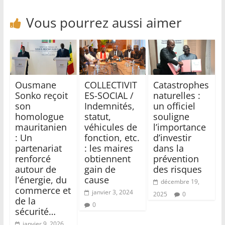
Vous pourrez aussi aimer
Ousmane
COLLECTIVIT
Catastrophes
Sonko reçoit
ES-SOCIAL /
naturelles :
son
Indemnités,
un officiel
homologue
statut,
souligne
mauritanien
véhicules de
l’importance
: Un
fonction, etc.
d’investir
partenariat
: les maires
dans la
renforcé
obtiennent
prévention
autour de
gain de
des risques
l’énergie, du
cause
décembre 19,
commerce et
janvier 3, 2024
2025
0
de la
0
sécurité…
janvier 9, 2026