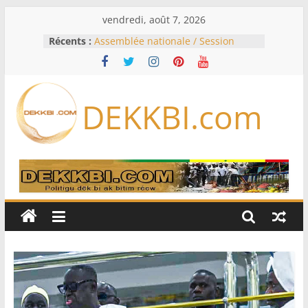
Passer
vendredi, août 7, 2026
au
Récents :
Assemblée nationale / Session
contenu
extraordinaire: Six commissions
d’enquête à l’ordre du jour ce lundi
Colombie: investiture du président
de la Espriella
DEKKBI.com
Bénin: Patrice Talon élu président
du Sénat, moins de trois mois
après son départ du pouvoir
Moyen-Orient: l’Arabie saoudite, le
Pakistan et la Turquie signent un
accord de défense
RD Congo: Kinshasa interdit les
exportations de cuivre et de cobalt
concentrés pour valoriser sa
production