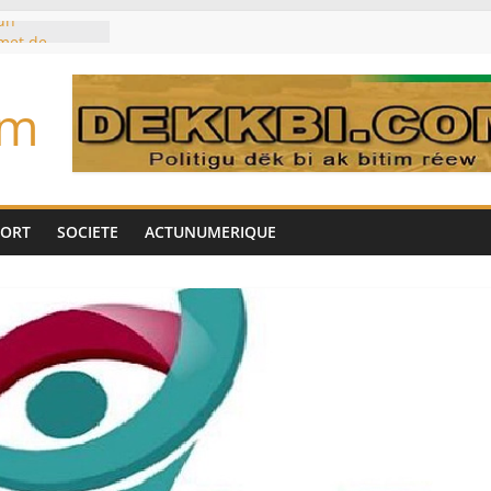
un
met de
 Biya est hors
om
marché des
IA, dominé par
toujours des
d’un accord
Tok pour tirer
PORT
SOCIETE
ACTUNUMERIQUE
es univers
aire Mehdi
ération
cotrafic