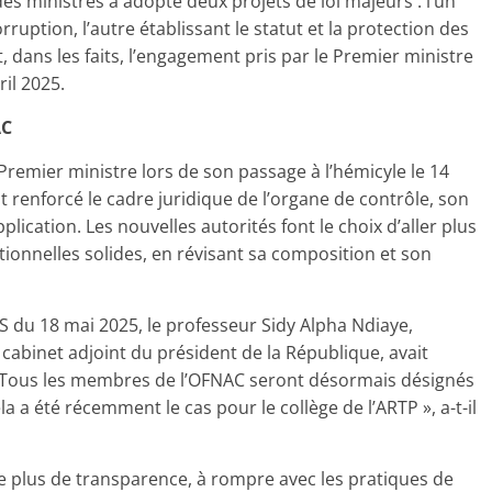
 des ministres a adopté deux projets de loi majeurs : l’un
orruption, l’autre établissant le statut et la protection des
, dans les faits, l’engagement pris par le Premier ministre
il 2025.
AC
Premier ministre lors de son passage à l’hémicyle le 14
ait renforcé le cadre juridique de l’organe de contrôle, son
lication. Les nouvelles autorités font le choix d’aller plus
utionnelles solides, en révisant sa composition et son
TS du 18 mai 2025, le professeur Sidy Alpha Ndiaye,
e cabinet adjoint du président de la République, avait
 « Tous les membres de l’OFNAC seront désormais désignés
 a été récemment le cas pour le collège de l’ARTP », a-t-il
re plus de transparence, à rompre avec les pratiques de