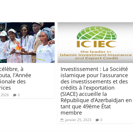
célèbre, à
Investissement : La Société
uta, l’Année
islamique pour l’assurance
tionale des
des investissements et des
rices
crédits à l’exportation
(SIACE) accueille la
, 2026
0
République d’Azerbaïdjan en
tant que 49ème État
membre
janvier 25, 2023
0