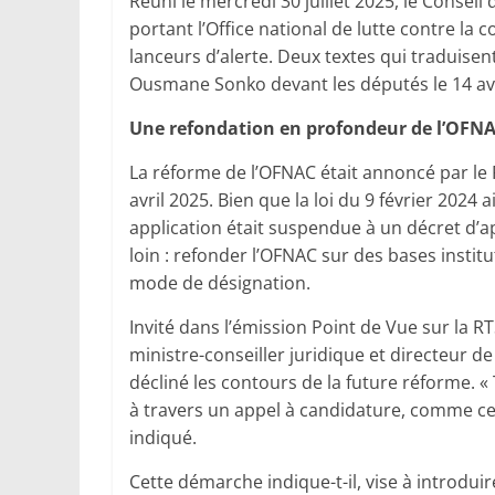
Réuni le mercredi 30 juillet 2025, le Conseil
portant l’Office national de lutte contre la c
lanceurs d’alerte. Deux textes qui traduisent
Ousmane Sonko devant les députés le 14 avr
Une refondation en profondeur de l’OFN
La réforme de l’OFNAC était annoncé par le 
avril 2025. Bien que la loi du 9 février 2024 
application était suspendue à un décret d’app
loin : refonder l’OFNAC sur des bases instit
mode de désignation.
Invité dans l’émission Point de Vue sur la R
ministre-conseiller juridique et directeur d
décliné les contours de la future réforme.
à travers un appel à candidature, comme cela
indiqué.
Cette démarche indique-t-il, vise à introdui