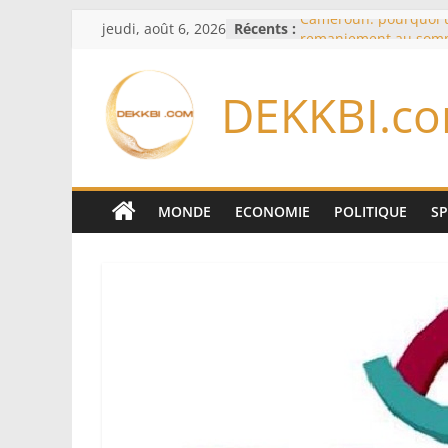
Passer
jeudi, août 6, 2026
Récents :
Cameroun: pourquoi 
au
remaniement au som
l’armée alors que Paul
contenu
du pays
DEKKBI.c
Meta se lance sur le 
logiciels écrits par l’
Anthropic et OpenAI
Bourse : l’Europe bat 
records dans l’espoir 
Disney s’associe à Tik
MONDE
ECONOMIE
POLITIQUE
S
davantage profit de s
légendaires
France – Algérie: l’aff
Laribi relance la coop
policière contre le nar