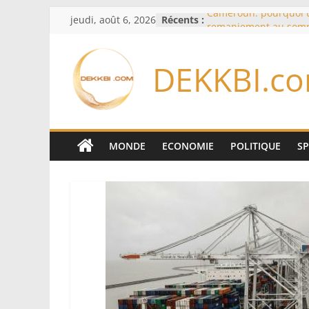
Passer
jeudi, août 6, 2026
Récents :
Cameroun: pourquoi 
au
remaniement au som
l’armée alors que Paul
contenu
du pays
DEKKBI.c
Meta se lance sur le 
logiciels écrits par l’
Anthropic et OpenAI
Bourse : l’Europe bat 
records dans l’espoir 
Disney s’associe à Tik
MONDE
ECONOMIE
POLITIQUE
S
davantage profit de s
légendaires
France – Algérie: l’aff
Laribi relance la coop
policière contre le nar