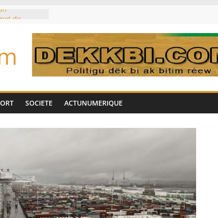
un
met de
 Biya est hors
om
marché des
IA, dominé par
toujours des
d’un accord
Tok pour tirer
PORT
SOCIETE
ACTUNUMERIQUE
es univers
aire Mehdi
ération
cotrafic