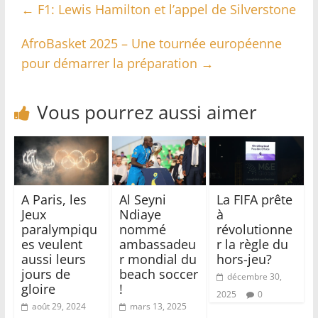
←
F1: Lewis Hamilton et l’appel de Silverstone
AfroBasket 2025 – Une tournée européenne
pour démarrer la préparation
→
Vous pourrez aussi aimer
A Paris, les
Al Seyni
La FIFA prête
Jeux
Ndiaye
à
paralympiqu
nommé
révolutionne
es veulent
ambassadeu
r la règle du
aussi leurs
r mondial du
hors-jeu?
jours de
beach soccer
décembre 30,
gloire
!
2025
0
août 29, 2024
mars 13, 2025