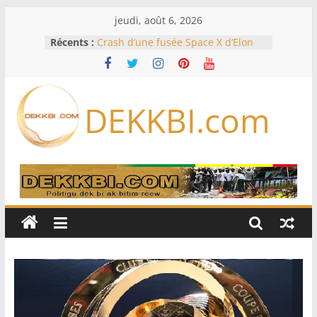
Passer
jeudi, août 6, 2026
au
Récents :
Crash d’une fusée Space X d’Elon
contenu
Musk sur la Lune: entre pollution
spatiale et ouverture sur la
formation des systèmes planétaires
Équipe nationale : Souleymane
DEKKBI.com
Diallo devrait assurer l’intérim des
Lions en septembre
Mondial 2026 – L’exode sur les
bancs africains : Sept
sélectionneurs sur 10 déjà partis
Sécheresse: Faut-il stocker l’eau?
À Ceuta, le bilan des morts monte à
75 côté espagnol, 11 côté marocain