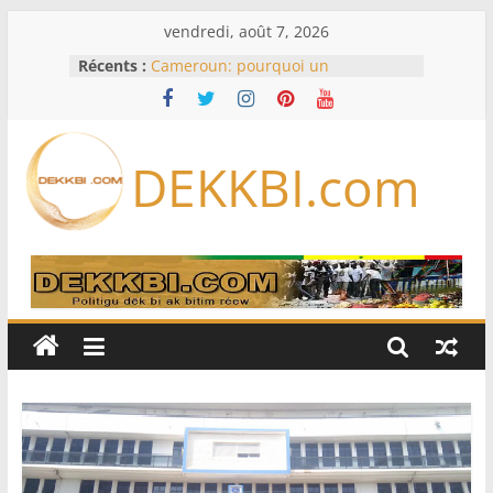
Passer
vendredi, août 7, 2026
au
Récents :
Cameroun: pourquoi un
contenu
remaniement au sommet de
l’armée alors que Paul Biya est hors
du pays
Meta se lance sur le marché des
DEKKBI.com
logiciels écrits par l’IA, dominé par
Anthropic et OpenAI
Bourse : l’Europe bat toujours des
records dans l’espoir d’un accord
Disney s’associe à TikTok pour tirer
davantage profit de ses univers
légendaires
France – Algérie: l’affaire Mehdi
Laribi relance la coopération
policière contre le narcotrafic