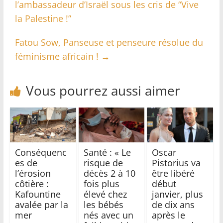
l’ambassadeur d’Israël sous les cris de “Vive
la Palestine !”
Fatou Sow, Panseuse et penseure résolue du
féminisme africain !
→
Vous pourrez aussi aimer
Conséquenc
Santé : « Le
Oscar
es de
risque de
Pistorius va
l’érosion
décès 2 à 10
être libéré
côtière :
fois plus
début
Kafountine
élevé chez
janvier, plus
avalée par la
les bébés
de dix ans
mer
nés avec un
après le