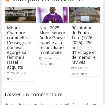
Mbour –
Noël 2025 :
Révolution
Chambre
Monseigneur
du Fouta-
criminelle :
André Gueye
Toro (1776-
L’enseignant
appelle à la
2026) : 250
qui avait
réconciliatio
ans
égorgé sa
n nationale
d’héritage et
femme à
de mémoire
décembre 26,
Fissel
ravivés
2025
0
acquitté
février 25,
mai 25, 2023
2026
0
0
Laisser un commentaire
Votre adresse e-mail ne sera pas publiée.
Les champs