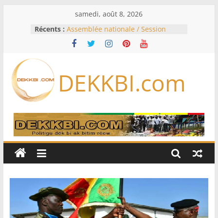
Passer
samedi, août 8, 2026
au
Récents :
Assemblée nationale / Session
contenu
extraordinaire: Six commissions
d’enquête à l’ordre du jour ce lundi
Colombie: investiture du président
de la Espriella
DEKKBI.com
Bénin: Patrice Talon élu président
du Sénat, moins de trois mois
après son départ du pouvoir
Moyen-Orient: l’Arabie saoudite, le
Pakistan et la Turquie signent un
accord de défense
RD Congo: Kinshasa interdit les
exportations de cuivre et de cobalt
concentrés pour valoriser sa
production