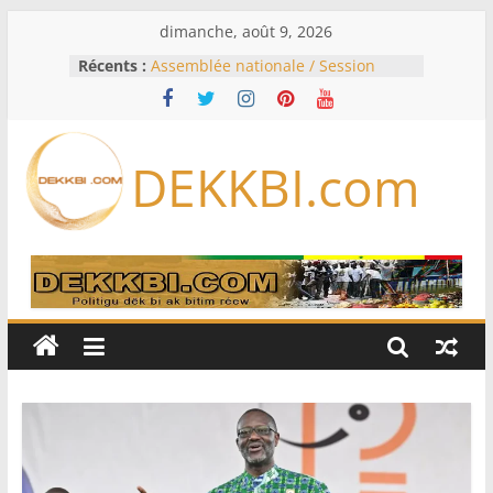
Passer
dimanche, août 9, 2026
au
Récents :
Assemblée nationale / Session
contenu
extraordinaire: Six commissions
d’enquête à l’ordre du jour ce lundi
Colombie: investiture du président
de la Espriella
DEKKBI.com
Bénin: Patrice Talon élu président
du Sénat, moins de trois mois
après son départ du pouvoir
Moyen-Orient: l’Arabie saoudite, le
Pakistan et la Turquie signent un
accord de défense
RD Congo: Kinshasa interdit les
exportations de cuivre et de cobalt
concentrés pour valoriser sa
production