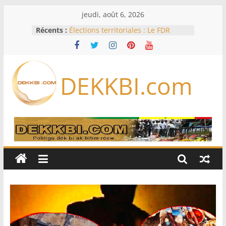
Passer
jeudi, août 6, 2026
au
Récents :
Élections territoriales : Le FDR
contenu
dénonce une inertie du
gouvernement et réclame une
concertation immédiate sur le
calendrier électoral
DEKKBI.com
3FPT: consolider les acquis et son
ancrage dans la ‘’Vision Sénégal
2050’’
‎CAN féminine 2026 : le Nigeria et la
Zambie rejoignent les quarts de
finale ‎
AfroBasket U18 féminin : les
Lioncelles lourdement battues par
le Cameroun pour leur entrée
Assemblée nationale : La session
extraordinaire ouverte ce lundi 10
août, deux propositions de loi à
l’ordre du jour