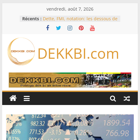
Passer
vendredi, août 7, 2026
au
Récents :
Dette, FMI, notation: les dessous de
contenu
l’effondrement des IDE au
Sénégal…comment le Sénégal est
passé de 3 milliards à 37 millions
de dollars
DEKKBI.com
Bénin: Patrice Talon élu président
du Sénat, moins de trois mois
après son départ du pouvoir
Moyen-Orient: l’Arabie saoudite, le
Pakistan et la Turquie signent un
accord de défense
RD Congo: Kinshasa interdit les
exportations de cuivre et de cobalt
concentrés pour valoriser sa
production
Assemblée nationale / Session
extraordinaire: Six commissions
d’enquête à l’ordre du jour ce lundi