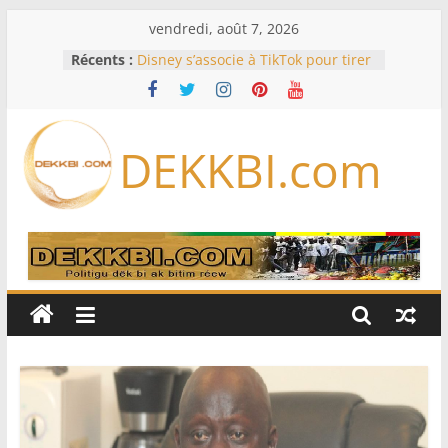
Passer
vendredi, août 7, 2026
au
Récents :
Disney s’associe à TikTok pour tirer
contenu
davantage profit de ses univers
légendaires
PBS, un modèle de résilience et
d’engagement pour la nouvelle
DEKKBI.com
génération du hip-hop sénégalais
Projet d’établissement 2026-2030 :
L’hôpital Fann engage sa mue
Meta se lance sur le marché des
logiciels écrits par l’IA, dominé par
Anthropic et OpenAI
Bourse : l’Europe bat toujours des
records dans l’espoir d’un accord