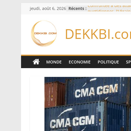
Passer
jeudi, août 6, 2026
Récents :
Confrontée à des att
au
quotidiennes, l’Ukrai
des évacuations à Kr
contenu
France – Algérie: l’aff
DEKKBI.c
Laribi relance la coop
policière contre le nar
Cameroun: pourquoi 
remaniement au som
l’armée alors que Paul
du pays
MONDE
ECONOMIE
POLITIQUE
S
Drone explosif à Leipz
menace susceptible d
«des puissances étran
Berlin
« Des erreurs ont été