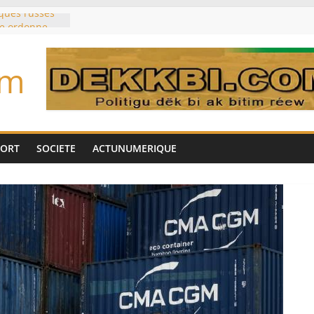
aques russes
ne ordonne
amatorsk
aire Mehdi
om
ération
cotrafic
un
met de
 Biya est hors
PORT
SOCIETE
ACTUNUMERIQUE
ig: une
’impliquer
gères», selon
 commises »