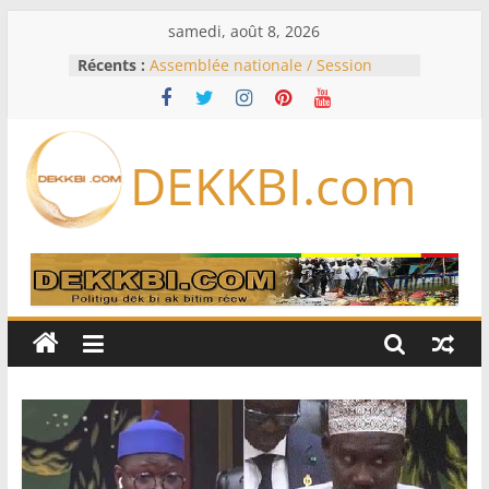
Passer
samedi, août 8, 2026
au
Récents :
Assemblée nationale / Session
contenu
extraordinaire: Six commissions
d’enquête à l’ordre du jour ce lundi
Colombie: investiture du président
de la Espriella
DEKKBI.com
Bénin: Patrice Talon élu président
du Sénat, moins de trois mois
après son départ du pouvoir
Moyen-Orient: l’Arabie saoudite, le
Pakistan et la Turquie signent un
accord de défense
RD Congo: Kinshasa interdit les
exportations de cuivre et de cobalt
concentrés pour valoriser sa
production