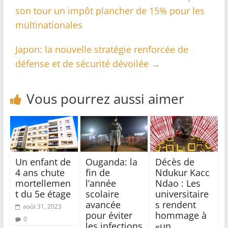
son tour un impôt plancher de 15% pour les
multinationales
Japon: la nouvelle stratégie renforcée de
défense et de sécurité dévoilée
→
Vous pourrez aussi aimer
Un enfant de
Ouganda: la
Décès de
4 ans chute
fin de
Ndukur Kacc
mortellemen
l’année
Ndao : Les
t du 5e étage
scolaire
universitaire
avancée
s rendent
août 31, 2023
pour éviter
hommage à
0
les infections
«un