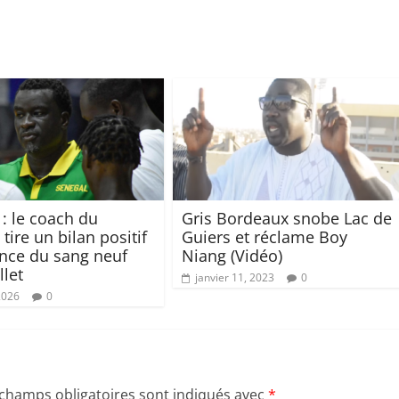
: le coach du
Gris Bordeaux snobe Lac de
tire un bilan positif
Guiers et réclame Boy
nce du sang neuf
Niang (Vidéo)
llet
janvier 11, 2023
0
2026
0
 champs obligatoires sont indiqués avec
*