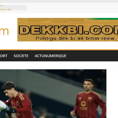
un
met de
 Biya est hors
om
marché des
IA, dominé par
toujours des
d’un accord
Tok pour tirer
PORT
SOCIETE
ACTUNUMERIQUE
es univers
aire Mehdi
ération
cotrafic