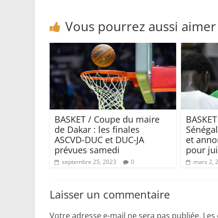
Vous pourrez aussi aimer
BASKET / Coupe du maire
BASKET 
de Dakar : les finales
Sénégal 
ASCVD-DUC et DUC-JA
et anno
prévues samedi
pour jui
septembre 25, 2023
0
mars 2, 
Laisser un commentaire
Votre adresse e-mail ne sera pas publiée.
Les