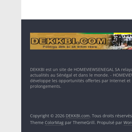
DEKKBI est un site de HOMEVIEWSENEGAL SA relaya
actualités au Sénégal et dans le monde. - HOMEV
développe les opportunités offertes par Internet et
prolongements.
Copyright © 2026
DEKKBI.com
. Tous droits réservés
Theme
ColorMag
par ThemeGrill. Propulsé par
Wor