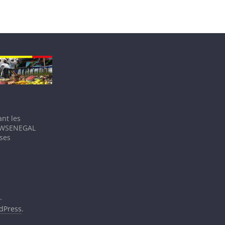
nt les
IEWSENEGAL
 ses
.
dPress
.