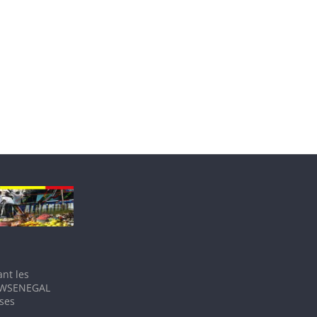
nt les
IEWSENEGAL
 ses