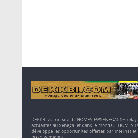
DEKKBI est un site de HOMEVIEWSENEGAL SA relaya
actualités au Sénégal et dans le monde. - HOMEV
développe les opportunités offertes par Internet et
prolongements.