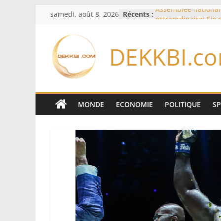
Passer
samedi, août 8, 2026
Récents :
Assemblée national
au
extraordinaire: Six
d’enquête à l’ordre 
contenu
Colombie: investitu
DEKKBI.c
de la Espriella
Bénin: Patrice Talo
du Sénat, moins de 
après son départ d
Moyen-Orient: l’Ara
Pakistan et la Turq
MONDE
ECONOMIE
POLITIQUE
S
accord de défense
RD Congo: Kinshasa 
exportations de cui
concentrés pour val
production