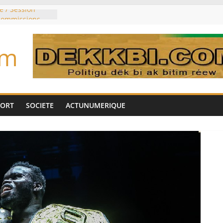
e / Session
 commissions
du jour ce lundi
re du président
om
n élu président
trois mois
u pouvoir
bie saoudite, le
uie signent un
PORT
SOCIETE
ACTUNUMERIQUE
interdit les
vre et de cobalt
oriser sa