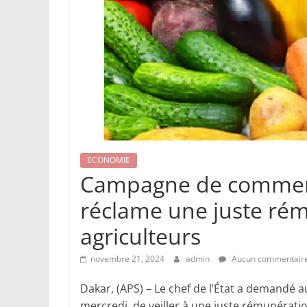
ECONOMIE
Campagne de commercia
réclame une juste rém
agriculteurs
novembre 21, 2024
admin
Aucun commentair
Dakar, (APS) – Le chef de l’État a demandé 
mercredi, de veiller à une juste rémunérati