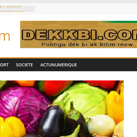
e / Session
 commissions
du jour ce lundi
re du président
om
n élu président
trois mois
u pouvoir
bie saoudite, le
uie signent un
PORT
SOCIETE
ACTUNUMERIQUE
interdit les
vre et de cobalt
oriser sa