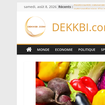
Passer
samedi, août 8, 2026
Récents :
Assemblée national
au
extraordinaire: Six
d’enquête à l’ordre 
contenu
Colombie: investitu
DEKKBI.c
de la Espriella
Bénin: Patrice Talo
du Sénat, moins de 
après son départ d
Moyen-Orient: l’Ara
Pakistan et la Turq
MONDE
ECONOMIE
POLITIQUE
S
accord de défense
RD Congo: Kinshasa 
exportations de cui
concentrés pour val
production