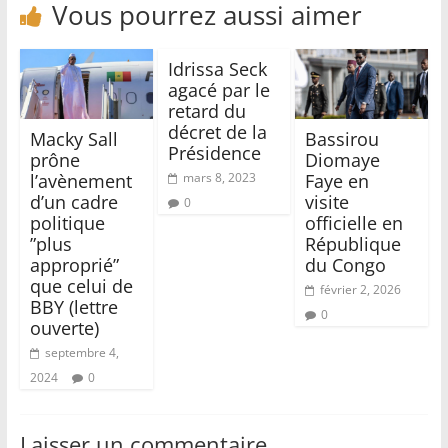
Vous pourrez aussi aimer
Idrissa Seck
agacé par le
retard du
décret de la
Macky Sall
Bassirou
Présidence
prône
Diomaye
l’avènement
Faye en
mars 8, 2023
d’un cadre
visite
0
politique
officielle en
”plus
République
approprié”
du Congo
que celui de
février 2, 2026
BBY (lettre
0
ouverte)
septembre 4,
2024
0
Laisser un commentaire