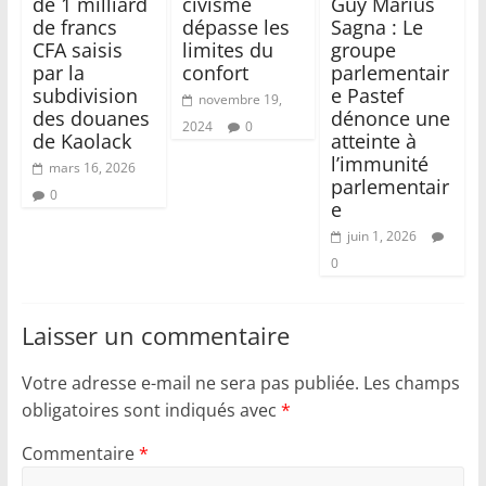
de 1 milliard
civisme
Guy Marius
de francs
dépasse les
Sagna : Le
CFA saisis
limites du
groupe
par la
confort
parlementair
subdivision
e Pastef
novembre 19,
des douanes
dénonce une
2024
0
de Kaolack
atteinte à
l’immunité
mars 16, 2026
parlementair
0
e
juin 1, 2026
0
Laisser un commentaire
Votre adresse e-mail ne sera pas publiée.
Les champs
obligatoires sont indiqués avec
*
Commentaire
*