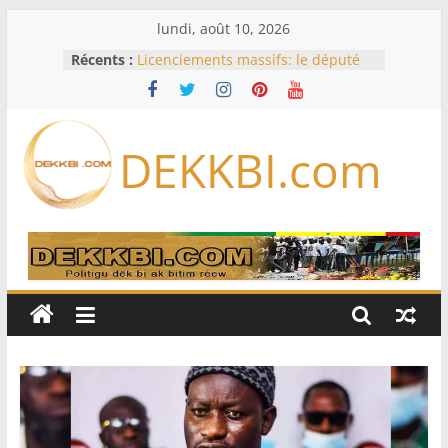
Passer
lundi, août 10, 2026
au
Récents :
Licenciements massifs: le député
contenu
Mbaye DIONE interpelle le
gouvernement sur plus de 30 000
emplois
Or, gaz, pétrole : le nouveau visage
DEKKBI.com
des exportations sénégalaises se
dessine
Session extraordinaire : Sonko
balaie les contestations sur les
pouvoirs du Bureau
Opinion – Alioune Ndoye, maire du
Plateau : Le Parti socialiste n’est
pas à vendre
L’Iran exige pour rouvrir Ormuz
que les Etats-Unis acceptent
« toutes » ses conditions