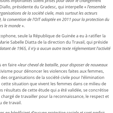
isions importantes soient prises pour avoir le changement
 Diallo, présidente du Gradesc, qui interpelle «
l’ensemble
rganisations de la société civile, mais surtout les acteurs
189, la convention de l’OIT adoptée en 2011 pour la protection du
vers le monde
».
ncophone, seule la République de Guinée a eu à ratifier la
ie Sabelle Diatta de la direction du Travail, qui préside
 datant de 1965, il n’y a aucun autre texte réglementant l’activité
s en faire «
leur cheval de bataille, pour disposer de nouveaux
activisme pour dénoncer les violences faites aux femmes,
des organisations de la société civile pour l’élimination
 cette situation que vivent les femmes dans ce milieu de
es résultats de cette étude qui a été validée, se concrétise
 chargé de travailler pour la reconnaissance, le respect et
 de travail.
ues ne bénéficient d’aucune protection sociale et sont parfois