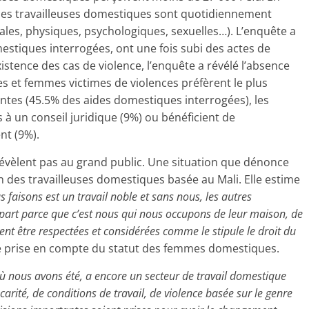
, les travailleuses domestiques sont quotidiennement
bales, physiques, psychologiques, sexuelles…). L’enquête a
stiques interrogées, ont une fois subi des actes de
istence des cas de violence, l’enquête a révélé l’absence
les et femmes victimes de violences préfèrent le plus
ntes (45.5% des aides domestiques interrogées), les
s à un conseil juridique (9%) ou bénéficient de
t (9%).
 révèlent pas au grand public. Une situation que dénonce
n des travailleuses domestiques basée au Mali. Elle estime
s faisons est un travail noble et sans nous, les autres
e part parce que c’est nous qui nous occupons de leur maison, de
nt être respectées et considérées comme le stipule le droit du
ure prise en compte du statut des femmes domestiques.
où nous avons été, a encore un secteur de travail domestique
rité, de conditions de travail, de violence basée sur le genre