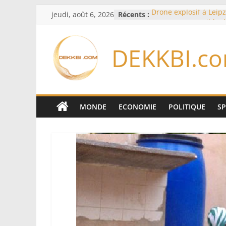
Passer
jeudi, août 6, 2026
Récents :
Drone explosif à Leipz
au
menace susceptible d
«des puissances étran
contenu
Berlin
DEKKBI.c
Bourse : l’Europe bat 
records dans l’espoir 
Disney s’associe à Tik
davantage profit de s
légendaires
France – Algérie: l’aff
MONDE
ECONOMIE
POLITIQUE
S
Laribi relance la coop
policière contre le nar
Cameroun: pourquoi 
remaniement au som
l’armée alors que Paul
du pays