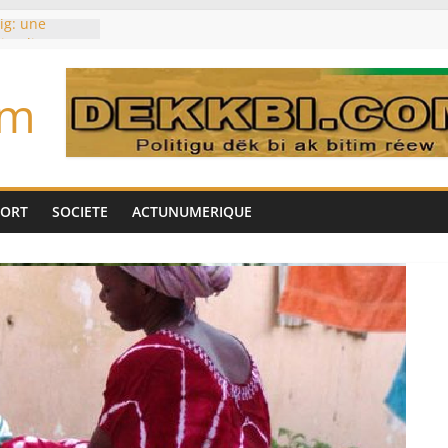
ig: une
’impliquer
gères», selon
om
toujours des
d’un accord
Tok pour tirer
es univers
aire Mehdi
PORT
SOCIETE
ACTUNUMERIQUE
ération
cotrafic
un
met de
 Biya est hors