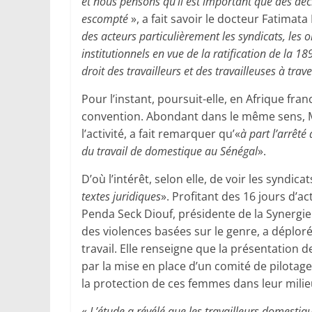
et nous pensons qu’il est important que des déc
escompté
», a fait savoir le docteur Fatimata
des acteurs particulièrement les syndicats, les o
institutionnels en vue de la ratification de la 
droit des travailleurs et des travailleuses à tra
Pour l’instant, poursuit-elle, en Afrique fra
convention. Abondant dans le même sens, Mar
l’activité, a fait remarquer qu’«
à part l’arrêté
du travail de domestique au Sénégal
».
D’où l’intérêt, selon elle, de voir les syndicat
textes juridiques
». Profitant des 16 jours d’
Penda Seck Diouf, présidente de la Synergie 
des violences basées sur le genre, a déploré
travail. Elle renseigne que la présentation d
par la mise en place d’un comité de pilotage
la protection de ces femmes dans leur milieu
«
L’étude a révélé que les travailleurs domestiq