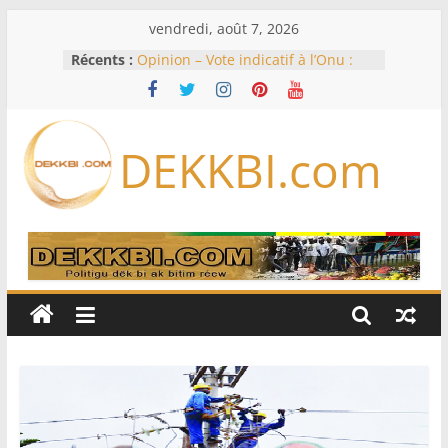
Passer
vendredi, août 7, 2026
au
Récents :
Opinion – Vote indicatif à l’Onu :
contenu
Les chances de Macky restent
intactes
61e Grand Prix du chef de l’Etat : Ce
sera « hippiques » à Thiès
DEKKBI.com
TAS dénonce la duplicité de la
majorité parlementaire
Gouvernance du sport: Djirèye
Clotilde Coly lance un pacte de
performance avec les fédérations
sénégalaises
Amy Mara critiquée après une
intervention en français, le débat
relancé sur la forme et le fond