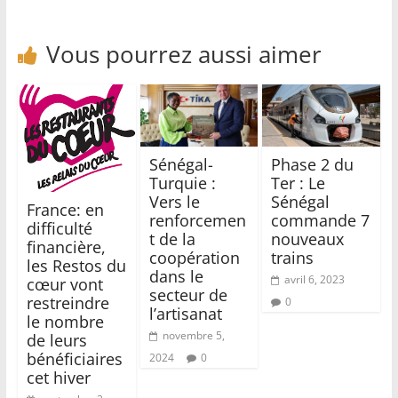
Vous pourrez aussi aimer
Sénégal-
Phase 2 du
Turquie :
Ter : Le
Vers le
Sénégal
France: en
renforcemen
commande 7
difficulté
t de la
nouveaux
financière,
coopération
trains
les Restos du
dans le
avril 6, 2023
cœur vont
secteur de
restreindre
0
l’artisanat
le nombre
novembre 5,
de leurs
bénéficiaires
2024
0
cet hiver