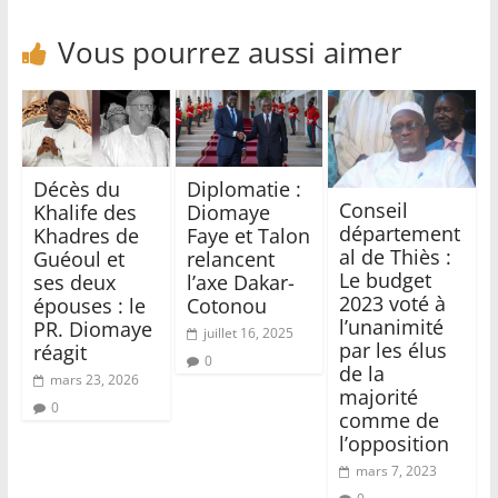
Vous pourrez aussi aimer
Décès du
Diplomatie :
Conseil
Khalife des
Diomaye
département
Khadres de
Faye et Talon
al de Thiès :
Guéoul et
relancent
Le budget
ses deux
l’axe Dakar-
2023 voté à
épouses : le
Cotonou
l’unanimité
PR. Diomaye
juillet 16, 2025
par les élus
réagit
0
de la
mars 23, 2026
majorité
0
comme de
l’opposition
mars 7, 2023