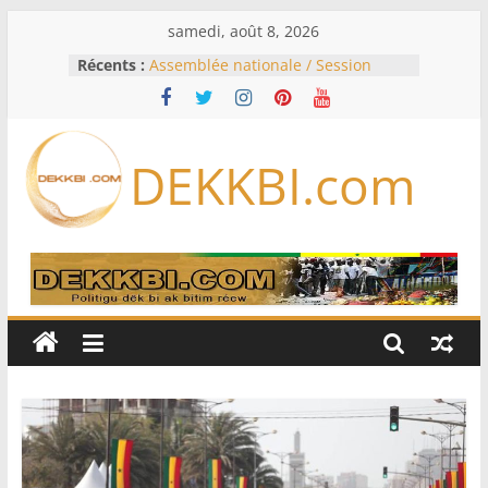
Passer
samedi, août 8, 2026
au
Récents :
Assemblée nationale / Session
contenu
extraordinaire: Six commissions
d’enquête à l’ordre du jour ce lundi
Colombie: investiture du président
de la Espriella
DEKKBI.com
Bénin: Patrice Talon élu président
du Sénat, moins de trois mois
après son départ du pouvoir
Moyen-Orient: l’Arabie saoudite, le
Pakistan et la Turquie signent un
accord de défense
RD Congo: Kinshasa interdit les
exportations de cuivre et de cobalt
concentrés pour valoriser sa
production