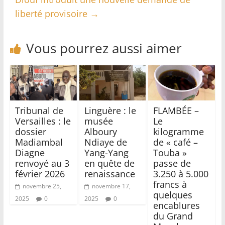
liberté provisoire
→
Vous pourrez aussi aimer
Tribunal de
Linguère : le
FLAMBÉE –
Versailles : le
musée
Le
dossier
Alboury
kilogramme
Madiambal
Ndiaye de
de « café –
Diagne
Yang-Yang
Touba »
renvoyé au 3
en quête de
passe de
février 2026
renaissance
3.250 à 5.000
francs à
novembre 25,
novembre 17,
quelques
2025
0
2025
0
encablures
du Grand