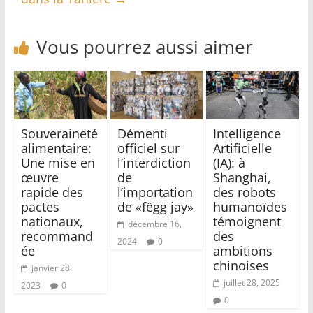
Vous pourrez aussi aimer
Souveraineté
Démenti
Intelligence
alimentaire:
officiel sur
Artificielle
Une mise en
l’interdiction
(IA): à
œuvre
de
Shanghai,
rapide des
l’importation
des robots
pactes
de «fëgg jay»
humanoïdes
nationaux,
témoignent
décembre 16,
recommand
des
2024
0
ée
ambitions
chinoises
janvier 28,
juillet 28, 2025
2023
0
0