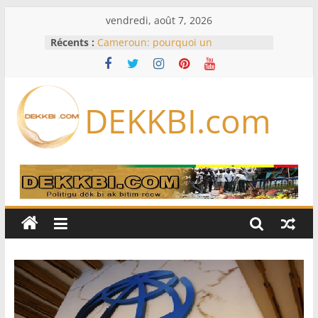
Passer
vendredi, août 7, 2026
au
Récents :
Cameroun: pourquoi un
contenu
remaniement au sommet de
l’armée alors que Paul Biya est hors
du pays
Meta se lance sur le marché des
DEKKBI.com
logiciels écrits par l’IA, dominé par
Anthropic et OpenAI
Bourse : l’Europe bat toujours des
records dans l’espoir d’un accord
Disney s’associe à TikTok pour tirer
davantage profit de ses univers
légendaires
France – Algérie: l’affaire Mehdi
Laribi relance la coopération
policière contre le narcotrafic