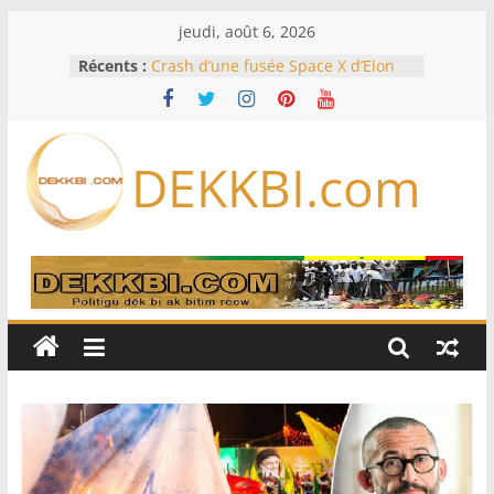
Passer
jeudi, août 6, 2026
au
Récents :
Crash d’une fusée Space X d’Elon
contenu
Musk sur la Lune: entre pollution
spatiale et ouverture sur la
formation des systèmes planétaires
Équipe nationale : Souleymane
DEKKBI.com
Diallo devrait assurer l’intérim des
Lions en septembre
Mondial 2026 – L’exode sur les
bancs africains : Sept
sélectionneurs sur 10 déjà partis
Sécheresse: Faut-il stocker l’eau?
À Ceuta, le bilan des morts monte à
75 côté espagnol, 11 côté marocain