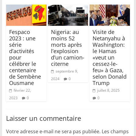
Fespaco
Nigeria: au
Visite de
2023 : une
moins 52
Netanyahu à
série
morts après
Washington:
d’activités
l’explosion
le Hamas
pour
d’un camion-
«veut un
célébrer le
citerne
cessez-le-
centenaire
feu» à Gaza,
septembre 9,
de Sembène
selon Donald
2024
0
Ousmane
Trump
février 22,
juillet 8, 2025
2023
0
0
Laisser un commentaire
Votre adresse e-mail ne sera pas publiée.
Les champs