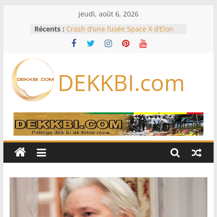
Passer
jeudi, août 6, 2026
au
Récents :
Crash d’une fusée Space X d’Elon
contenu
Musk sur la Lune: entre pollution
spatiale et ouverture sur la
formation des systèmes planétaires
Équipe nationale : Souleymane
DEKKBI.com
Diallo devrait assurer l’intérim des
Lions en septembre
Mondial 2026 – L’exode sur les
bancs africains : Sept
sélectionneurs sur 10 déjà partis
Sécheresse: Faut-il stocker l’eau?
À Ceuta, le bilan des morts monte à
75 côté espagnol, 11 côté marocain