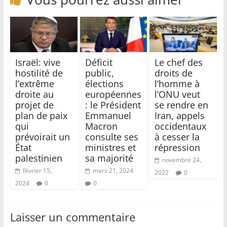
Israël: vive
Déficit
Le chef des
hostilité de
public,
droits de
l’extrême
élections
l’homme à
droite au
européennes
l’ONU veut
projet de
: le Président
se rendre en
plan de paix
Emmanuel
Iran, appels
qui
Macron
occidentaux
prévoirait un
consulte ses
à cesser la
État
ministres et
répression
palestinien
sa majorité
novembre 24,
février 15,
mars 21, 2024
2022
0
2024
0
0
Laisser un commentaire