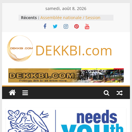
Passer
samedi, août 8, 2026
au
Récents :
Assemblée nationale / Session
contenu
extraordinaire: Six commissions
d’enquête à l’ordre du jour ce lundi
Colombie: investiture du président
de la Espriella
DEKKBI.com
Bénin: Patrice Talon élu président
du Sénat, moins de trois mois
après son départ du pouvoir
Moyen-Orient: l’Arabie saoudite, le
Pakistan et la Turquie signent un
accord de défense
RD Congo: Kinshasa interdit les
exportations de cuivre et de cobalt
concentrés pour valoriser sa
production