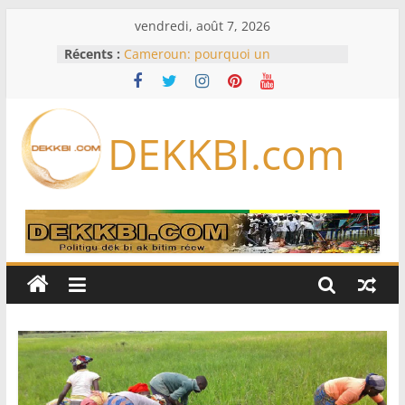
Passer
vendredi, août 7, 2026
au
Récents :
Cameroun: pourquoi un
contenu
remaniement au sommet de
l’armée alors que Paul Biya est hors
du pays
Meta se lance sur le marché des
DEKKBI.com
logiciels écrits par l’IA, dominé par
Anthropic et OpenAI
Bourse : l’Europe bat toujours des
records dans l’espoir d’un accord
Disney s’associe à TikTok pour tirer
davantage profit de ses univers
légendaires
France – Algérie: l’affaire Mehdi
Laribi relance la coopération
policière contre le narcotrafic