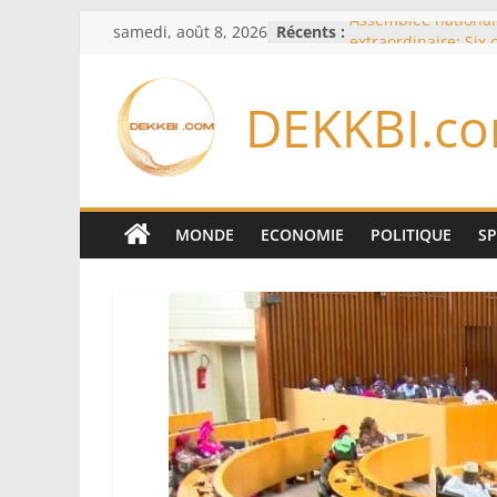
Passer
samedi, août 8, 2026
Récents :
Assemblée national
au
extraordinaire: Six
d’enquête à l’ordre 
contenu
Colombie: investitu
DEKKBI.c
de la Espriella
Bénin: Patrice Talo
du Sénat, moins de 
après son départ d
Moyen-Orient: l’Ara
Pakistan et la Turq
MONDE
ECONOMIE
POLITIQUE
S
accord de défense
RD Congo: Kinshasa 
exportations de cui
concentrés pour val
production