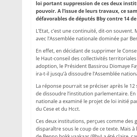
loi portant suppression de ces deux insti
pouvoir. A l’issue de leurs travaux, ce sa
défavorables de députés Bby contre 14 de
L’Etat, c’est une continuité, dit-on souvent.
avec l’Assemblée nationale dominée par Be
En effet, en décidant de supprimer le Conse
le Haut-conseil des collectivités territorial
adoption, le Président Bassirou Diomaye Faye
ira-t-il jusqu’à dissoudre l’Assemblée nation
La réponse pourrait se préciser après le 12 
de dissoudre l’institution parlementaire. E
nationale a examiné le projet de loi initié p
du Cese et du Hcct.
Ces deux institutions, perçues comme des g
disparaître sous le coup de ce texte. Mais à
de Benno bokk yaakaar (Bby) a été claire, car 