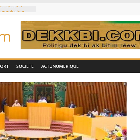
e / Session
 commissions
du jour ce lundi
re du président
om
n élu président
trois mois
u pouvoir
bie saoudite, le
uie signent un
PORT
SOCIETE
ACTUNUMERIQUE
interdit les
vre et de cobalt
oriser sa