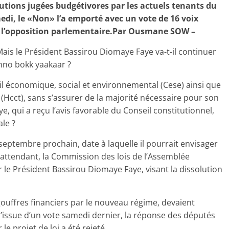
tutions jugées budgétivores par les actuels tenants du
medi, le «Non» l’a emporté avec un vote de 16 voix
 l’opposition parlementaire.
Par Ousmane SOW –
 Mais le Président Bassirou Diomaye Faye va-t-il continuer
nno bokk yaakaar ?
il économique, social et environnemental (Cese) ainsi que
es (Hcct), sans s’assurer de la majorité nécessaire pour son
, qui a reçu l’avis favorable du Conseil constitutionnel,
ale ?
septembre prochain, date à laquelle il pourrait envisager
n attendant, la Commission des lois de l’Assemblée
ar le Président Bassirou Diomaye Faye, visant la dissolution
ouffres financiers par le nouveau régime, devaient
 l’issue d’un vote samedi dernier, la réponse des députés
le projet de loi a été rejeté.