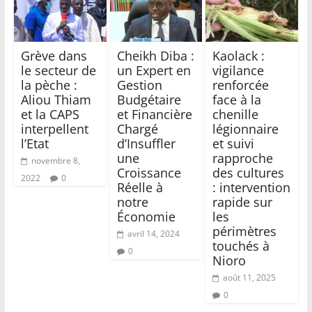
Grève dans
Cheikh Diba :
Kaolack :
le secteur de
un Expert en
vigilance
la pèche :
Gestion
renforcée
Aliou Thiam
Budgétaire
face à la
et la CAPS
et Financière
chenille
interpellent
Chargé
légionnaire
l’Etat
d’Insuffler
et suivi
une
rapproche
novembre 8,
Croissance
des cultures
2022
0
Réelle à
: intervention
notre
rapide sur
Économie
les
périmètres
avril 14, 2024
touchés à
0
Nioro
août 11, 2025
0