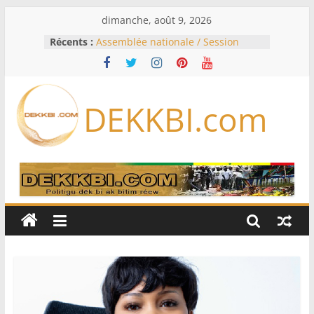
Passer
dimanche, août 9, 2026
au
Récents :
Assemblée nationale / Session
contenu
extraordinaire: Six commissions
d’enquête à l’ordre du jour ce lundi
Colombie: investiture du président
de la Espriella
DEKKBI.com
Bénin: Patrice Talon élu président
du Sénat, moins de trois mois
après son départ du pouvoir
Moyen-Orient: l’Arabie saoudite, le
Pakistan et la Turquie signent un
accord de défense
RD Congo: Kinshasa interdit les
exportations de cuivre et de cobalt
concentrés pour valoriser sa
production